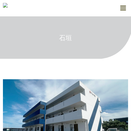
コ
ン
テ
ン
ツ
石垣
へ
ス
キ
ッ
プ