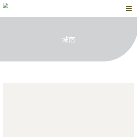
コ
ン
テ
ン
ツ
城南
へ
ス
キ
ッ
プ