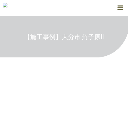
コ
ン
テ
ン
ツ
【施工事例】大分市 角子原II
へ
ス
キ
ッ
プ