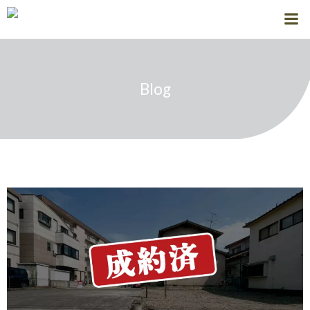
コ
ン
テ
ン
ツ
Blog
へ
ス
キ
ッ
プ