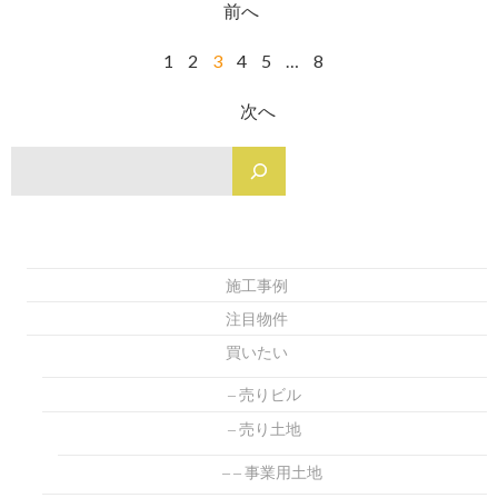
Posts
前へ
navigation
Posts
Page
Page
Page
Page
Page
Page
1
2
3
4
5
…
8
navigation
Posts
次へ
navigation
検
施工事例
注目物件
買いたい
売りビル
売り土地
事業用土地